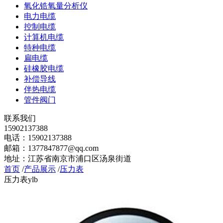
氧化锆氧量分析仪
电力电缆
控制电缆
计算机电缆
特种电缆
扁电缆
硅橡胶电缆
补偿导线
伴热电缆
管件阀门
联系我们
15902137388
电话：15902137388
邮箱：1377847877@qq.com
地址：江苏省南京市浦口区汤泉街道
首页
/
产品展示
/
压力表
压力表
ylb