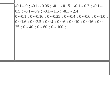
-0.1～0；-0.1～0.06；-0.1～0.15；-0.1～0.3；-0.1～
0.5；-0.1～0.9；-0.1～1.5；-0.1～2.4；
0～0.1；0～0.16；0～0.25；0～0.4；0～0.6；0～1.0；
0～1.6；0～2.5；0～4；0～6；0～10；0～16；0～
25；0～40；0～60；0～100；