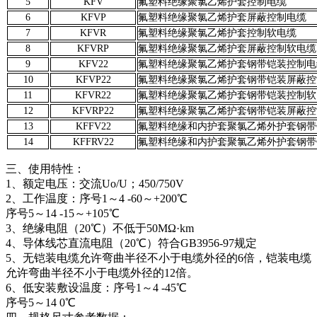
5
KFV
氟塑料绝缘聚氯乙烯护套控制电缆
6
KFVP
氟塑料绝缘聚氯乙烯护套屏蔽控制电缆
7
KFVR
氟塑料绝缘聚氯乙烯护套控制软电缆
8
KFVRP
氟塑料绝缘聚氯乙烯护套屏蔽控制软电缆
9
KFV22
氟塑料绝缘聚氯乙烯护套钢带铠装控制电
10
KFVP22
氟塑料绝缘聚氯乙烯护套钢带铠装屏蔽控
11
KFVR22
氟塑料绝缘聚氯乙烯护套钢带铠装控制软
12
KFVRP22
氟塑料绝缘聚氯乙烯护套钢带铠装屏蔽控
13
KFFV22
氟塑料绝缘和内护套聚氯乙烯外护套钢带
14
KFFRV22
氟塑料绝缘和内护套聚氯乙烯外护套钢带
三、使用特性：
1、额定电压：交流Uo/U；450/750V
2、工作温度：序号1～4 -60～+200℃
序号5～14 -15～+105℃
3、绝缘电阻（20℃）不低于50MΩ·km
4、导体线芯直流电阻（20℃）符合GB3956-97规定
5、无铠装电缆允许弯曲半径不小于电缆外径的6倍，铠装电缆
允许弯曲半径不小于电缆外径的12倍。
6、低安装敷设温度：序号1～4 -45℃
序号5～14 0℃