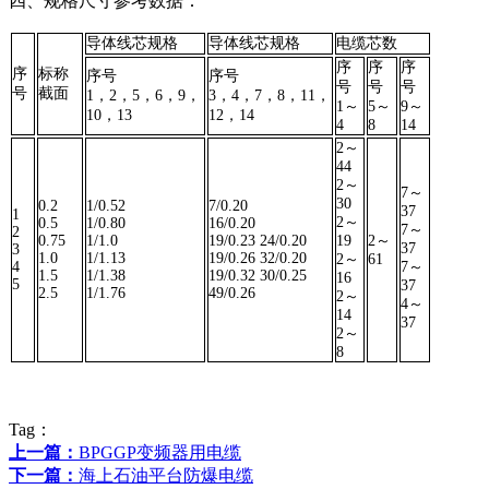
四、规格尺寸参考数据：
导体线芯规格
导体线芯规格
电缆芯数
序
序
序
序
标称
序号
序号
号
号
号
号
截面
1，2，5，6，9，
3，4，7，8，11，
1～
5～
9～
10，13
12，14
4
8
14
2～
44
2～
7～
30
0.2
1/0.52
7/0.20
37
1
2～
0.5
1/0.80
16/0.20
7～
2
0.75
1/1.0
19/0.23 24/0.20
19
2～
37
3
1.0
1/1.13
19/0.26 32/0.20
2～
61
4
7～
1.5
1/1.38
19/0.32 30/0.25
16
5
37
2.5
1/1.76
49/0.26
2～
4～
14
37
2～
8
Tag：
上一篇：
BPGGP变频器用电缆
下一篇：
海上石油平台防爆电缆