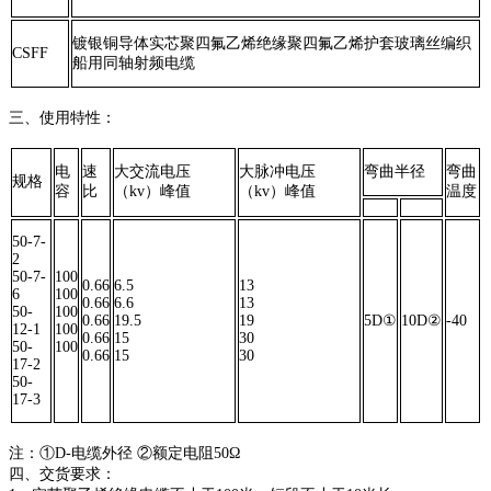
镀银铜导体实芯聚四氟乙烯绝缘聚四氟乙烯护套玻璃丝编织
CSFF
船用同轴射频电缆
三、使用特性：
电
速
大交流电压
大脉冲电压
弯曲半径
弯曲
规格
容
比
（kv）峰值
（kv）峰值
温度
50-7-
2
50-7-
100
0.66
6.5
13
6
100
0.66
6.6
13
50-
100
0.66
19.5
19
5D①
10D②
-40
12-1
100
0.66
15
30
50-
100
0.66
15
30
17-2
50-
17-3
注：①D-电缆外径 ②额定电阻50Ω
四、交货要求：