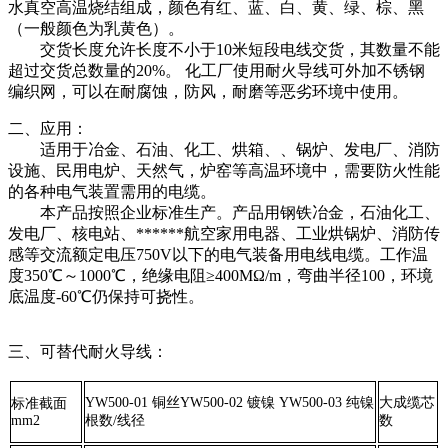
水真空高温烧结组成，颜色有红、蓝、白、黄、绿、棕、黑
（一般颜色为乳黄色）。
交货长度允许长度不小于10米短段电线交货，其数量不能
超过交货总数量的20%。 化工厂使用耐火导线可外加不锈钢
编织网，可以在耐腐蚀，防风，耐磨等恶劣环境中使用。
二、应用：
适用于冶金、石油、化工、烘箱、、锅炉、发电厂、消防
设施、民用电炉、天然气，炉窑等高温环境中，需要防火性能
的各种电气装置需用的电缆。
本产品按照企业标准生产。产品用钢铁冶金，石油化工、
发电厂、核电站、******航空家用电器、工业烘锅炉、消防传
感等交流额定电压750V以下的电气装备用电线电缆。工作温
度350℃～1000℃，绝缘电阻≥400MΩ/m，弯曲半径100，环境
底温度-60℃仍保持可挠性。
三、可替代耐火导线：
YW500-01 铜丝YW500-02 镀镍 YW500-03 纯镍
大成缆芯
标准截面
mm2
根数/线径
数